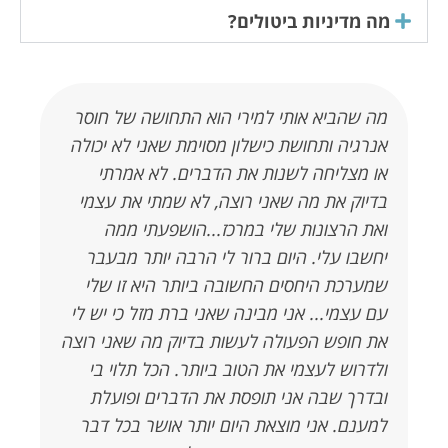
מה מדיניות ביטולים?
מה שהביא אותי למירי הוא התחושה של חוסר
כש
ם
אנרגיה ותחושת כישלון מסוימת שאני לא יכולה
אח
או מצליחה לשנות את הדברים. לא אמרתי
מצ
בדיוק את מה שאני רוצה, לא שמתי את עצמי
לס
ואת הרצונות שלי במרכז...הושפעתי ממה
הז
יחשבו עלי. היום ברור לי הרבה יותר מבעבר
בי
שמערכת היחסים החשובה ביותר היא זו שלי
שי
עם עצמי... אני מבינה שאני ברת מזל כי יש לי
מא
את חופש הפעולה לעשות בדיוק מה שאני רוצה
של
ולדרוש לעצמי את הטוב ביותר. הכל תלוי בי
טו
ובדרך שבה אני תופסת את הדברים ופועלת
למ
למענם. אני מוצאת היום יותר אושר בכל דבר
תה