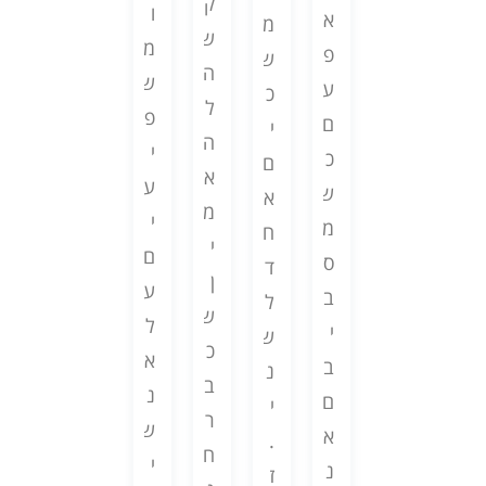
י
.
ק
ו
ה
א
י
מ
ו
ה
ש
מ
י
פ
ם
ש
צ
ם
ה
ש
א
ע
מ
כ
א
מ
ל
פ
כ
ם
ג
י
ל
ש
ה
י
נ
כ
י
ם
ך
ק
א
ע
י
ש
ע
א
ל
י
מ
י
ס
מ
י
ח
ש
ע
י
ם
ה
ס
ם
ד
י
י
ן
ע
מ
ב
ל
ל
ם
ם
ש
ל
א
י
ה
ש
ל
ז
כ
א
ו
ב
ח
נ
ב
מ
ב
נ
ש
ם
ל
י
ל
ן
ר
ש
ר
א
ט
.
ז
ב
ח
י
ת
נ
ה
ז