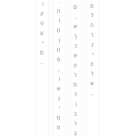
ע
ה
.
ו
ה
ם
י
ם
צ
ם
ה
ש
ב
ל
נ
,
ב
,
ז
פ
י
ה
ו
א
נ
ב
מ
ע
א
ר
י
ך
ו
ט
ן
י
א
ג
מ
כ
ת
י
ט
ם
י
י
ש
א
,
פ
ס
…
ת
ש
מ
ש
ח
ו
…
ה
ל
ע
ר
ו
ח
ו
ש
א
ו
מ
ס
ה
א
ל
…
ת
ד
ר
א
נ
ל
י
ו
א
ו
י
ר
ב
ב
ו
פ
מ
ג
ח
ר
נ
ט
מ
ש
י
ב