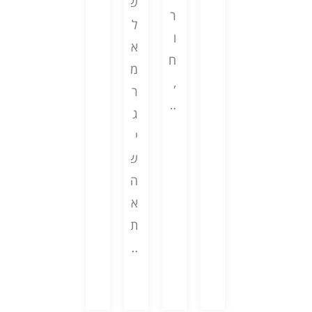
י
י
ש
ו
י
ר
ם
מ
ל
ת
ה
ו
ו
י
א
,
ם
ח
ה
ו
מ
א
…
,
כ
ת
ר
ך
…
ע
,
ג
ב
ס
…
י
ע
ה
ש
ו
ע
ה
ל
צ
א
ם
מ
ת
…
י
…
…