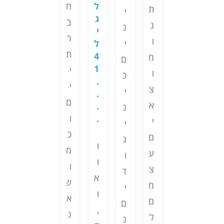
ע
ל
ח
ו
ס
ת
י
י
ו
ג
ם
ב
ה
נ
ש
נ
י
ה
ש
ר
א
ו
מ
י
ל
ז
י
ת
4
ה
ל
מ
ה
ם
ם
1
?
י
ח
ו
ל
כ
ה
.
י
י
צ
ב
י
.
כ
מ
ם
י
א
ש
.
נ
מ
ו
ו
.
ה
י
כ
י
ה
ן
כ
ז
ם
א
ג
פ
ד
ו
מ
ו
ע
ש
ו
ע
ב
ו
ו
ג
צ
ר
ד
מ
ר
א
ש
י
מ
א
י
י
י
ו
א
ו
ם
נ
ם
ם
ם
,
נ
ת
ל
ש
נ