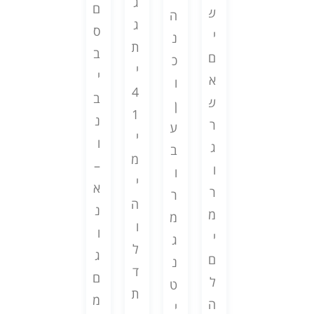
ה
ל
ג
ם
.
ש
ש
ה
ש
ה
ג
ס
ה
י
ה
נ
א
ו
ת
ב
ז
ם
ם
כ
י
ד
י
י
ו
א
ר
ו
ן
ו
4
ב
ג
ש
ו
ן
ל
ת
1
נ
י
ר
צ
ע
ך
ע
י
ו
ו
ג
י
ב
מ
ל
מ
–
ת
ו
ם
ו
נ
מ
י
א
י
ר
ל
ר
ו
ה
ה
נ
כ
מ
ע
מ
ח
ש
ו
ו
ו
י
ש
ג
ה
י
ל
ג
ל
ם
ו
נ
,
ש
ד
ם
ה
ל
ת
ט
ה
ל
ת
מ
ל
ה
ש
י