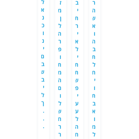
ל
ו
ר
ז
י
ב
מ
ע
א
ב
ה
מ
מ
י
א
י
נ
י
ש
ן
ש
ת
ו
ם
כ
ם
א
ל
מ
ר
ש
"
ו
ש
ו
ה
ע
י
ר
ע
נ
א
ה
ר
ו
א
י
ל
י
ס
ב
פ
ת
ל
ם
ה
ם
ו
ת
ו
י
י
א
ק
ב
ר
ל
ת
ב
ת
ף
ו
ש
ל
ח
מ
ח
ת
פ
ש
ב
ו
י
ה
י
ש
ע
י
י
ו
ו
ם
י
פ
ם
ו
ל
ת
ת
ו
ם
י
ל
א
ך
ר
ב
ל
ו
ע
א
י
.
ע
א
ש
ל
ע
ע
ך
.
ל
ו
ח
ה
ל
ו
א
.
י
מ
ר
צ
ה
ש
פ
ה
ל
ר
ל
ח
י
ש