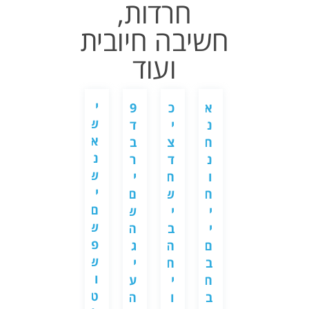
חרדות,
חשיבה חיובית
ועוד
י
א
א
9
א
כ
5
מ
ש
ח
נ
ד
י
י
ד
ה
א
ד
ח
ב
ך
צ
ב
ק
נ
ה
נ
ר
ל
ד
ר
ו
ש
ד
ו
י
י
ח
י
ר
י
ב
ח
ם
צ
ש
ם
ה
ם
ר
י
ש
ו
י
ש
כ
ש
י
י
ה
ר
ב
א
ש
פ
ם
ם
ג
ש
ה
נ
"
ש
ה
ב
י
י
ח
ש
נ
ו
ח
ח
ע
נ
י
י
ת
ט
ש
ב
ה
ו
ו
ם
ק