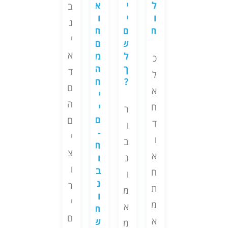
ם
ל
א
י
י
ם
ר
ב
ב
ו
ו
ח
י
ל
נ
מ
ת
ת
?
ם
ה
א
י
ע
ם
ש
ר
נ
א
ר
מ
ל
פ
כ
ה
ש
כ
ה
ך
ו
ד
ל
ר
ת
ח
?
י
ת
ם
א
ב
י
י
ו
ם
ה
ח
ח
י
ה
ל
ר
מ
ס
ם
ה
ם
ד
פ
ו
א
י
-
ת
י
ו
ע
ב
ם
ת
ק
ו
צ
א
מ
ו
נ
ד
ש
ו
ב
ם
ה
ח
י
ו
ר
נ
מ
ר
כ
ת
ם
מ
ו
י
ה
י
נ
מ
א
א
ת
מ
ם
ם
י
א
נ
ש
ק
מ