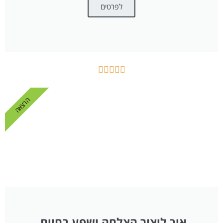
לפרטים





הרצאה
איך ליצור הצלחה ושפע בחיים,