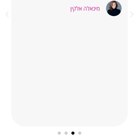
רוצה לעשות ולבצע. בזכות מה שלימדת אותי
ת
מירי אני מאמינה ביכולות שלי ואומרת תודה על
ה
כך לאנשים. ממקום של חוסר ודאות, בלבול,
מועקה וחוסר יציבות הגעתי להרגשה טובה, שיש
לי מזל, תחושת הקלה ובהירות. מירי יקרה, בכול
מפגש ציפיתי לראותך הרגשתי שיש לי אוזן
קשבת למרות מספר מפגשים קצר. המון תודה
על הכול.
בטי מונסונגו