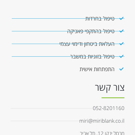
טיפול בחרדות
טיפול בהתקפי פאניקה
העלאת ביטחון ודימוי עצמי
טיפול בזוגיות במשבר
התפתחות אישית
צור קשר
052-8201160
miri@miriblank.co.il
מרסל ינקו 12, תל אביב