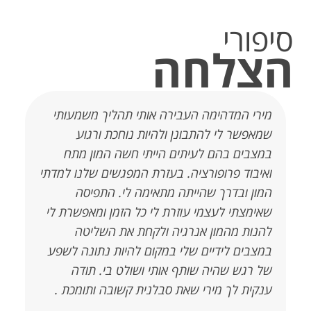
סיפורי
הצלחה
מירי, כשהגעתי אליך לראשונה לא היה לי בטחון
מ
עצמי בתחום בו אני עוסקת ויוזמת. גם כשאמרו
א
עלי דברים טובים, הדחקתי את רגשותיי והיה לי
מ
קשה להאמין .פשוט לא ספרתי את עצמי. היום,
ל
אחרי תהליך שעברתי אצלך, אני יכולה להגיד
ה
בוודאות שאני מציגה את עצמי ואת הכישורים
ב
שלי שרכשתי בשנים האחרונות ללא חשש. אני
ש
ממוקדת במטרה, מרגישה תחושת הקלה
מ
ומאמינה ביכולות שלי. מתחושת בלבול
ה
שהרגשתי קודם, הגעתי למקום בו אני מרגישה
ו
גאווה שאני יכולה לכתוב ולתכנן את מה שאני
ל