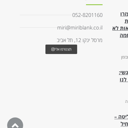
זרו
052-8201160
ת
miri@miriblank.co.il
ות לא
חמה
מרסל ינקו 12, תל אביב
תצטרפו אלי
זמן
שי:
לנו
ה
טה –
יל