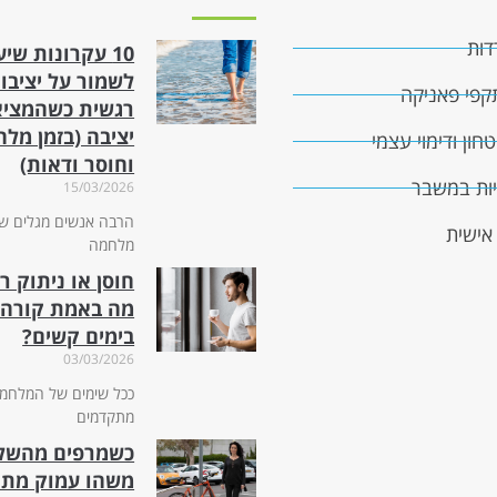
דות
10 עקרונות שיע
לשמור על יציבו
קפי פאניקה
רגשית כשהמציא
יציבה (בזמן מל
ון ודימוי עצמי
וחוסר ודאות)
גיות במשבר
15/03/2026
הרבה אנשים מגלים שב
אישית
מלחמה
חוסן או ניתוק רג
מה באמת קורה 
בימים קשים?
03/03/2026
ככל שימים של המלחמ
מתקדמים
כשמרפים מהשלי
משהו עמוק מתח