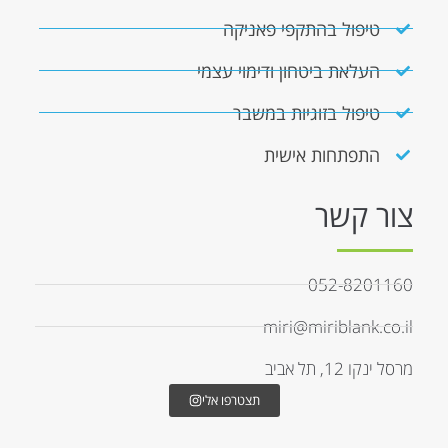
טיפול בהתקפי פאניקה
העלאת ביטחון ודימוי עצמי
טיפול בזוגיות במשבר
התפתחות אישית
צור קשר
052-8201160
miri@miriblank.co.il
מרסל ינקו 12, תל אביב
תצטרפו אלי