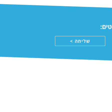
טים:
שליחה >