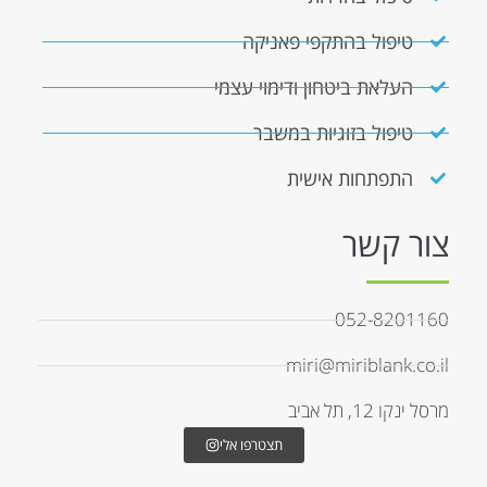
טיפול בהתקפי פאניקה
העלאת ביטחון ודימוי עצמי
טיפול בזוגיות במשבר
התפתחות אישית
צור קשר
052-8201160
miri@miriblank.co.il
מרסל ינקו 12, תל אביב
תצטרפו אלי