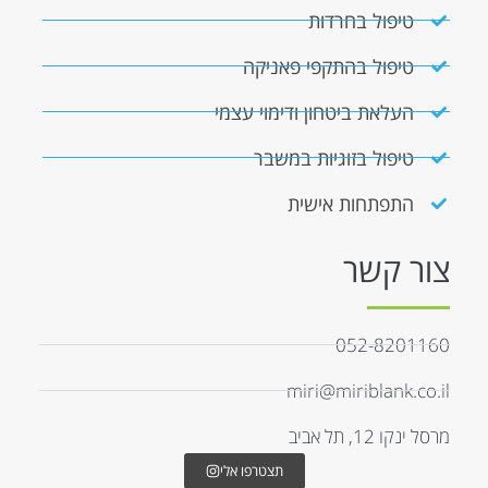
טיפול בחרדות
טיפול בהתקפי פאניקה
העלאת ביטחון ודימוי עצמי
טיפול בזוגיות במשבר
התפתחות אישית
צור קשר
052-8201160
miri@miriblank.co.il
מרסל ינקו 12, תל אביב
תצטרפו אלי