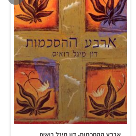
ארבע ההסכמות- דון מיגל רואיס