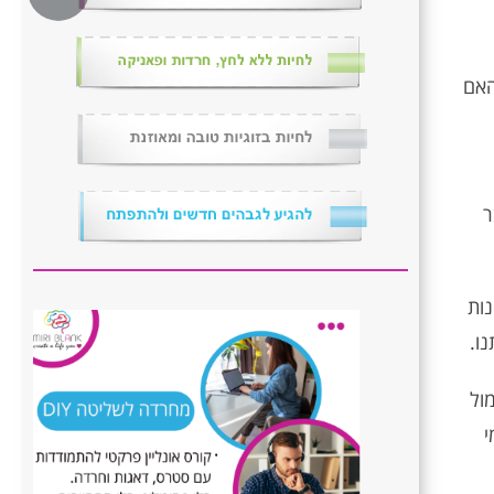
האם
ר
נות
ו.
ול
י