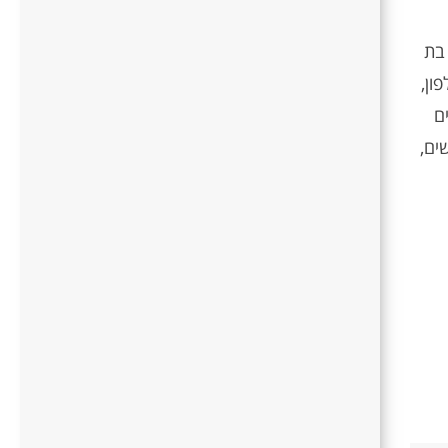
 בת
ון,
ם
ים,