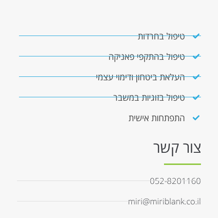
טיפול בחרדות
טיפול בהתקפי פאניקה
העלאת ביטחון ודימוי עצמי
טיפול בזוגיות במשבר
התפתחות אישית
צור קשר
052-8201160
miri@miriblank.co.il