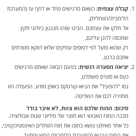
קבלה עצמית:
כשאם מרגישים פחד או דחף עז (המערכת
הלימבית/הזוחלית),
אל תלקו את עצמכם. הבינו שזהו מנגנון ביולוגי תקין
שמנסה להגן עליכם,
רק שהוא פועל לפי דפוסים עתיקים שלאו דווקא משרתים
אתכם כרגע.
יציאה מסערה רגשית:
בפעם הבאה שאתם מרגישים
כעס או סטרס משתלט,
נסו "להפעיל" את הניאו-קורטקס באופן מודע. הפעולה הזו
מחזירה לכם את השליטה.
סיכום: המוח שלכם הוא צוות, לא איבר בודד
מבנה המוח האנושי הוא תוצר של מיליוני שנות אבולוציה.
כל אחד מאיתנו נושא בתוכו את מוח הזוחלים האינסטינקטיבי,
את המוח הרגשי (המערכת הלימבית) החש ומתעד,