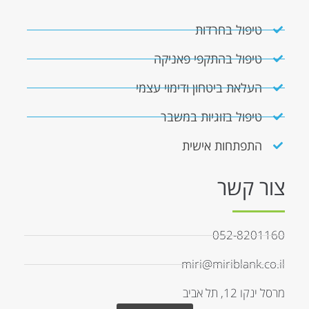
טיפול בחרדות
טיפול בהתקפי פאניקה
העלאת ביטחון ודימוי עצמי
טיפול בזוגיות במשבר
התפתחות אישית
צור קשר
052-8201160
miri@miriblank.co.il
מרסל ינקו 12, תל אביב