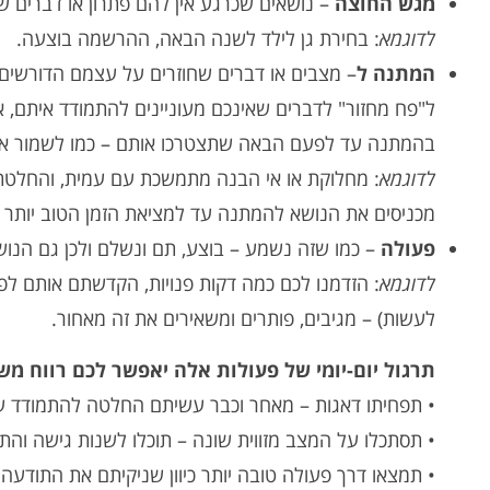
מגש החוצה
– נושאים שכרגע אין להם פתרון או דברים ש
לדוגמא
: בחירת גן לילד לשנה הבאה, ההרשמה בוצעה.
המתנה ל
– מצבים או דברים שחוזרים על עצמם הדורשים מ
ל"פח מחזור" לדברים שאינכם מעוניינים להתמודד איתם,
בהמתנה עד לפעם הבאה שתצטרכו אותם – כמו לשמור א
לדוגמא
: מחלוקת או אי הבנה מתמשכת עם עמית, והחלטתם
מכניסים את הנושא להמתנה עד למציאת הזמן הטוב יותר ל
פעולה
– כמו שזה נשמע – בוצע, תם ונשלם ולכן גם הנ
לדוגמא
: הזדמנו לכם כמה דקות פנויות, הקדשתם אותם ל
לעשות) – מגיבים, פותרים ומשאירים את זה מאחור.
תרגול יום-יומי של פעולות אלה יאפשר לכם רווח מש
• תפחיתו דאגות – מאחר וכבר עשיתם החלטה להתמודד עם
• תסתכלו על המצב מזווית שונה – תוכלו לשנות גישה והת
• תמצאו דרך פעולה טובה יותר כיוון שניקיתם את התודעה.