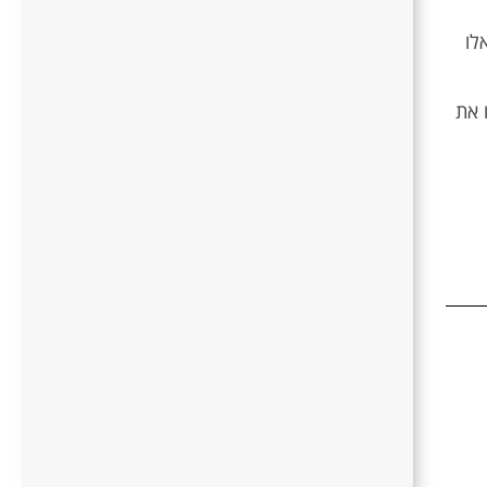
לו
 את