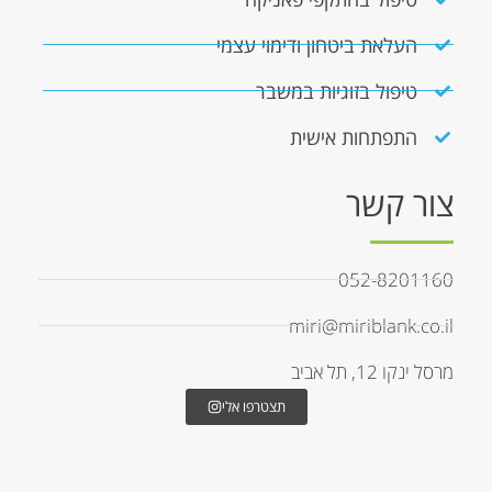
העלאת ביטחון ודימוי עצמי
טיפול בזוגיות במשבר
התפתחות אישית
צור קשר
052-8201160
miri@miriblank.co.il
מרסל ינקו 12, תל אביב
תצטרפו אלי